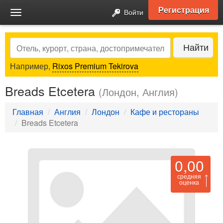
Регистрация
Войти
Toggle
navigation
Search
Найти
Например,
Rixos Premium Tekirova
Breads Etcetera
(Лондон, Англия)
Главная
Англия
Лондон
Кафе и рестораны
Breads Etcetera
0,00
средняя
оценка