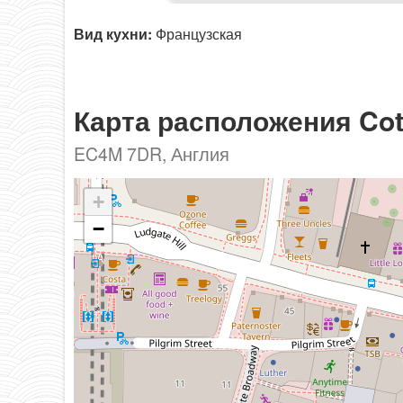
Вид кухни:
Французская
Карта расположения Cote
EC4M 7DR, Англия
+
−