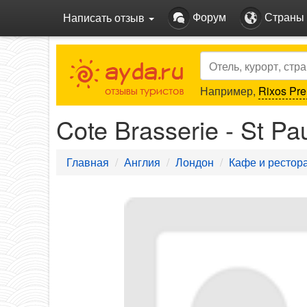
Форум
Страны
Написать отзыв
Search
Например,
Rixos Pre
Cote Brasserie - St Pa
Главная
Англия
Лондон
Кафе и рестор