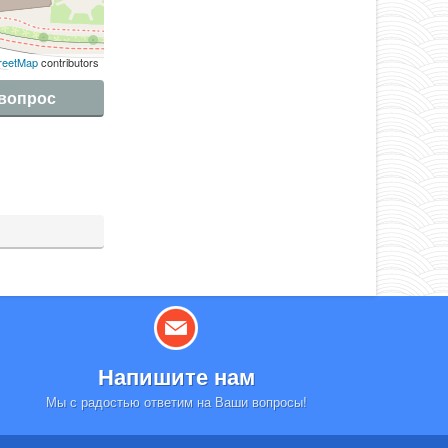
reetMap
contributors
 вопрос
Напишите нам
Мы с радостью ответим на Ваши вопросы!