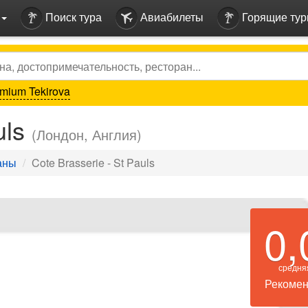
Поиск тура
Авиабилеты
Горящие ту
mium Tekirova
uls
(Лондон, Англия)
аны
Cote Brasserie - St Pauls
0,
средня
Рекомен