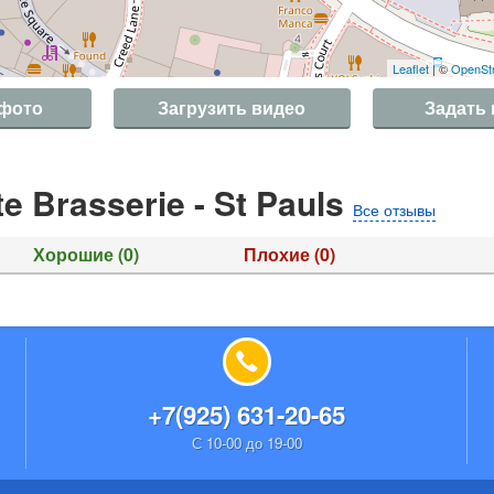
Leaflet
| ©
OpenSt
 фото
Загрузить видео
Задать
 Brasserie - St Pauls
Все отзывы
Хорошие
(0)
Плохие
(0)
+7(925) 631-20-65
С 10-00 до 19-00