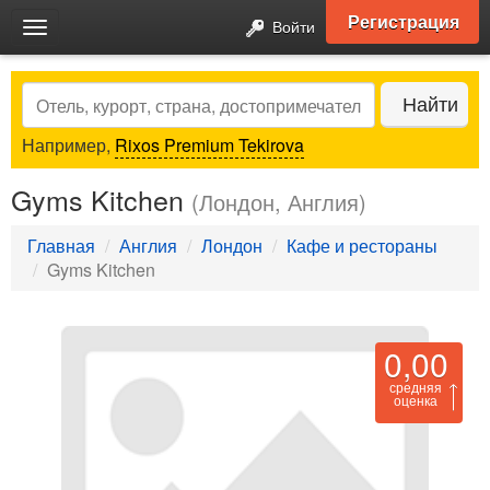
Регистрация
Войти
Toggle
navigation
Search
Найти
Например,
Rixos Premium Tekirova
Gyms Kitchen
(Лондон, Англия)
Главная
Англия
Лондон
Кафе и рестораны
Gyms Kitchen
0,00
средняя
оценка