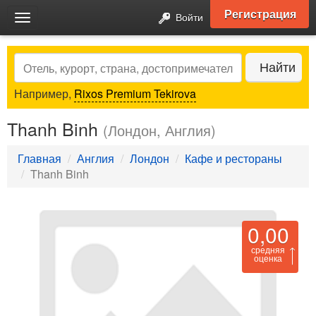
Регистрация
Войти
Toggle
navigation
Search
Найти
Например,
Rixos Premium Tekirova
Thanh Binh
(Лондон, Англия)
Главная
Англия
Лондон
Кафе и рестораны
Thanh Binh
0,00
средняя
оценка