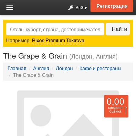
Регистрация
Войти
Toggle
navigation
Search
Найти
Например,
Rixos Premium Tekirova
The Grape & Grain
(Лондон, Англия)
Главная
Англия
Лондон
Кафе и рестораны
The Grape & Grain
0,00
средняя
оценка