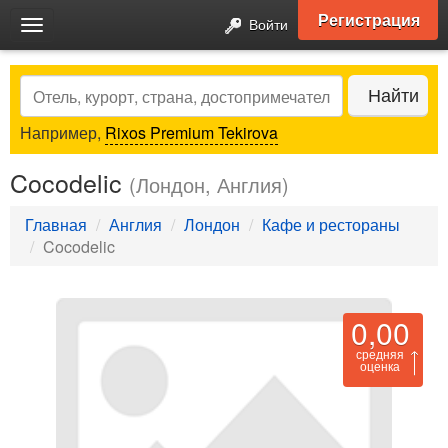
Регистрация
Войти
Toggle
navigation
Search
Найти
Например,
Rixos Premium Tekirova
Cocodelic
(Лондон, Англия)
Главная
Англия
Лондон
Кафе и рестораны
Cocodelic
0,00
средняя
оценка