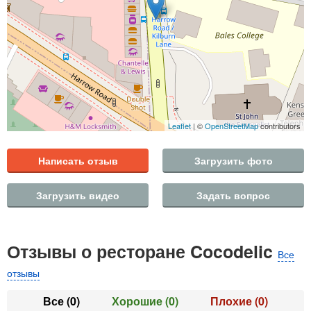
Leaflet
| ©
OpenStreetMap
contributors
Написать отзыв
Загрузить фото
Загрузить видео
Задать вопрос
Отзывы о ресторане Cocodelic
Все
отзывы
Все
(0)
Хорошие
(0)
Плохие
(0)