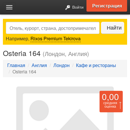
Регистрация
Войти
Toggle
navigation
Search
Найти
Например,
Rixos Premium Tekirova
Osteria 164
(Лондон, Англия)
Главная
Англия
Лондон
Кафе и рестораны
Osteria 164
0,00
средняя
оценка