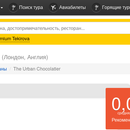
Поиск тура
Авиабилеты
Горящие ту
mium Tekirova
r
(Лондон, Англия)
аны
The Urban Chocolatier
0,
средня
Рекомен