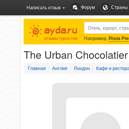
Форум
Страны
Написать отзыв
Search
Например,
Rixos Pre
The Urban Chocolatie
Главная
Англия
Лондон
Кафе и рестор