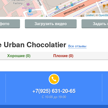
Leaflet
| ©
OpenSt
 фото
Загрузить видео
Задать
 Urban Chocolatier
Все отзывы
Хорошие
(0)
Плохие
(0)
+7(925) 631-20-65
С 10-00 до 19-00