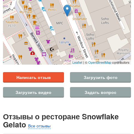
Leaflet
| ©
OpenStreetMap
contributors
Написать отзыв
Загрузить фото
Загрузить видео
Задать вопрос
Отзывы о ресторане Snowflake
Gelato
Все отзывы