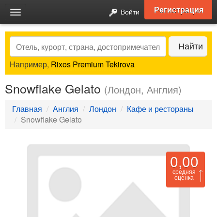
Регистрация
Войти
Toggle
navigation
Search
Найти
Например,
Rixos Premium Tekirova
Snowflake Gelato
(Лондон, Англия)
Главная
Англия
Лондон
Кафе и рестораны
Snowflake Gelato
0,00
средняя
оценка