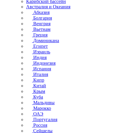
Карибский бассейн
Австралия и Океания
Абхазия
Болгария
Венгрия
Вьетнам
Греция
Доминикана
Египет
Израиль
Индия
Индонезия
Испания
Италия
Кипр
Китай
Крым
Куба
Мальдивы
Марокко
ОАЭ
Португалия
Россия
Сейшелы