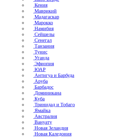
Кения
Маврикий
Мадагаскар
Марокко
Намибия
Сейшелы
Сенегал
Танзания
Тунис
Уганда
Эфиопия
ЮАР
Антигуа и Барбуда
Аруба
Барбадос
Доминикана
Куба
Тринидад и Тобаго
Ямайка
Австралия
Вануату
Новая Зеландия
Новая Каледония