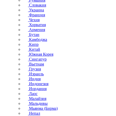
Румыния
Словакия
Украина
Франция
Чехия
Хорватия
Армения
Бутан
Камбоджа
Кипр
Китай
Южная Корея
Сингапур
Вьетнам
Грузия
Израиль
Индия
Индонезия
Иордания
Лаос
Малайзия
Мальдивы
Мьянма (Бирма)
Непал