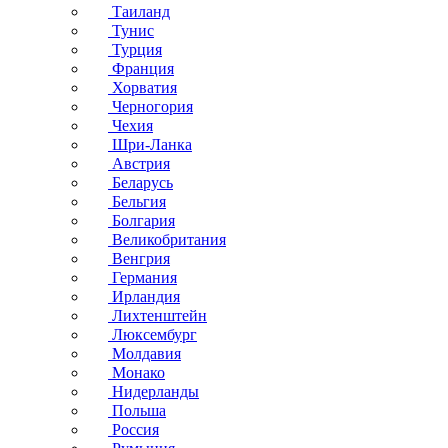
Таиланд
Тунис
Турция
Франция
Хорватия
Черногория
Чехия
Шри-Ланка
Австрия
Беларусь
Бельгия
Болгария
Великобритания
Венгрия
Германия
Ирландия
Лихтенштейн
Люксембург
Молдавия
Монако
Нидерланды
Польша
Россия