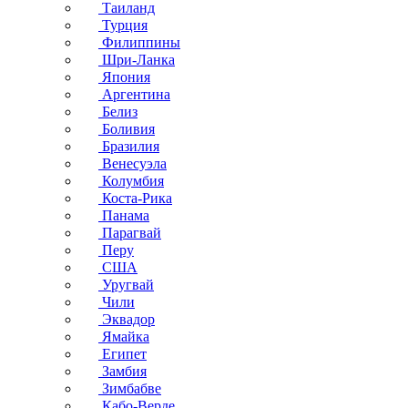
Таиланд
Турция
Филиппины
Шри-Ланка
Япония
Аргентина
Белиз
Боливия
Бразилия
Венесуэла
Колумбия
Коста-Рика
Панама
Парагвай
Перу
США
Уругвай
Чили
Эквадор
Ямайка
Египет
Замбия
Зимбабве
Кабо-Верде