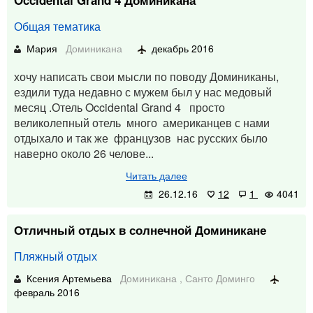
Occidental Grand 4 Доминикана
Общая тематика
Мария
Доминикана
декабрь 2016
хочу написать свои мысли по поводу Доминиканы,
ездили туда недавно с мужем был у нас медовый
месяц .Отель Occidental Grand 4 просто
великолепный отель много американцев с нами
отдыхало и так же французов нас русских было
наверно около 26 челове...
Читать далее
26.12.16
12
1
4041
Отличный отдых в солнечной Доминикане
Пляжный отдых
Ксения Артемьева
Доминикана
,
Санто Доминго
февраль 2016