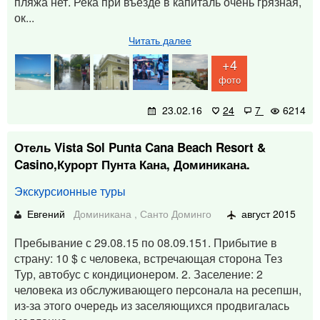
пляжа нет. Река при въезде в капиталь очень грязная,
ок...
Читать далее
+4
фото
23.02.16
24
7
6214
Отель Vista Sol Punta Cana Beach Resort &
Casino,Курорт Пунта Кана, Доминикана.
Экскурсионные туры
Евгений
Доминикана
,
Санто Доминго
август 2015
Пребывание с 29.08.15 по 08.09.151. Прибытие в
страну: 10 $ с человека, встречающая сторона Тез
Тур, автобус с кондиционером. 2. Заселение: 2
человека из обслуживающего персонала на ресепшн,
из-за этого очередь из заселяющихся продвигалась