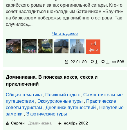
карибского рома и запах оригинальной сигары. Кто-то
хочет насладиться шоколадным батончиком «Баунти»
на бирюзовом побережье одноимённого острова. Так
случилось,...
Читать далее
+4
фото
22.01.20
1
1
598
Доминикана. В поисках кокса, секса и
приключений
Общая тематика
,
Пляжный отдых
,
Самостоятельные
путешествия
,
Экскурсионные туры
,
Практические
советы туристам
,
Дневники путешествий
,
Непутевые
заметки
,
Экзотические туры
Сергей
Доминикана
ноябрь 2002