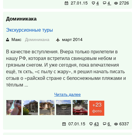
27.01.15
4
4
2726
Доминикака
Экскурсионные туры
Макс
Доминикана
март 2014
В качестве вступления. Вчера только прилетели в
нашу РФ, которая встретила свинцовым небом и
грязным снегом. И уже сегодня, пока впечатления
ещё, тк скть, «с пылу с жару», я решил начать писать
отзыв о «райской стране с белоснежными пляжами и
тёплым ...
Читать далее
+23
фото
07.01.15
43
6
6337