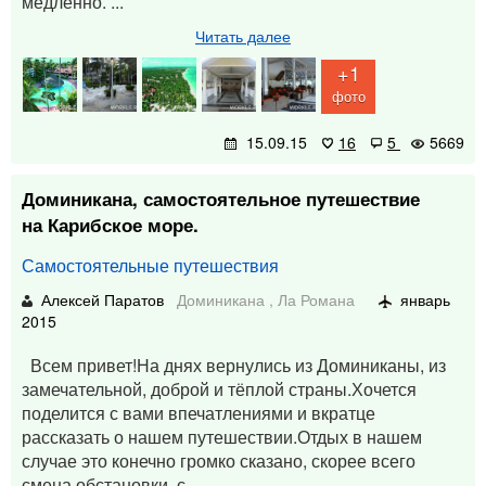
медленно. ...
Читать далее
+1
фото
15.09.15
16
5
5669
Доминикана, самостоятельное путешествие
на Карибское море.
Самостоятельные путешествия
Алексей Паратов
Доминикана
,
Ла Романа
январь
2015
Всем привет!На днях вернулись из Доминиканы, из
замечательной, доброй и тёплой страны.Хочется
поделится с вами впечатлениями и вкратце
рассказать о нашем путешествии.Отдых в нашем
случае это конечно громко сказано, скорее всего
смена обстановки, с ...