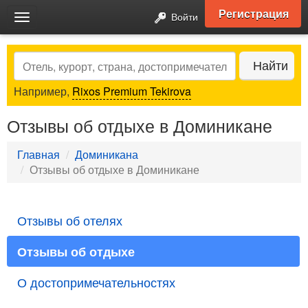
Регистрация
Войти
Toggle
navigation
Search
Найти
Например,
Rixos Premium Tekirova
Отзывы об отдыхе в Доминикане
Главная
Доминикана
Отзывы об отдыхе в Доминикане
Отзывы об отелях
Отзывы об отдыхе
О достопримечательностях