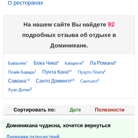
О ресторанах
На нашем сайте Вы найдете
92
подробных отзыва об отдыхе в
Доминикане.
Бока Чика
Ла Романа
1
6
2
6
Байахибе
Кабарете
Пунта Кана
1
31
2
Плайя Баваро
Пуэрто Плата
Самана
Санто Доминго
14
23
4
Сантьяго
3
Хуан Долио
Cортировать по:
Дате
Полезности
Доминикана чудесна, хочется вернуться
Дневники путешествий