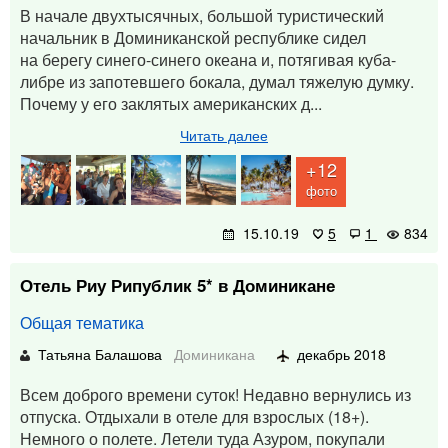
В начале двухтысячных, большой туристический
начальник в Доминиканской республике сидел
на берегу синего-синего океана и, потягивая куба-
либре из запотевшего бокала, думал тяжелую думку.
Почему у его заклятых американских д...
Читать далее
+12
фото
15.10.19
5
1
834
Отель Риу Рипублик 5* в Доминикане
Общая тематика
Татьяна Балашова
Доминикана
декабрь 2018
Всем доброго времени суток! Недавно вернулись из
отпуска. Отдыхали в отеле для взрослых (18+).
Немного о полете. Летели туда Азуром, покупали