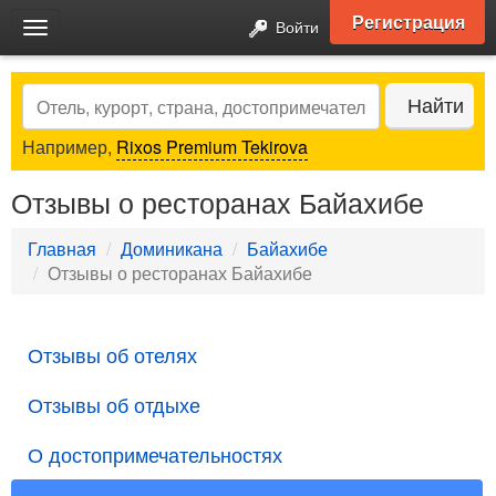
Регистрация
Войти
Toggle
navigation
Search
Найти
Например,
Rixos Premium Tekirova
Отзывы о ресторанах Байахибе
Главная
Доминикана
Байахибе
Отзывы о ресторанах Байахибе
Отзывы об отелях
Отзывы об отдыхе
О достопримечательностях