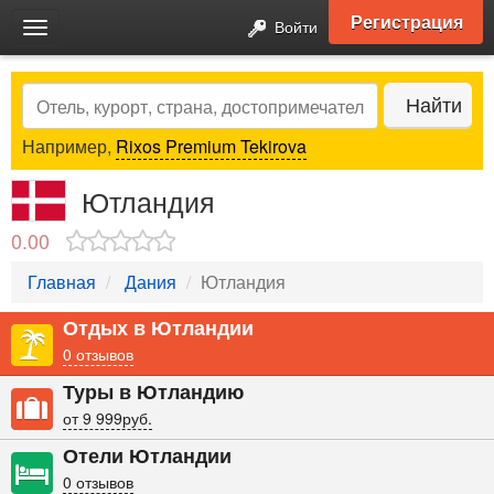
Регистрация
Войти
Toggle
navigation
Search
Найти
Например,
Rixos Premium Tekirova
Ютландия
0.00
Главная
Дания
Ютландия
Отдых в Ютландии
0 отзывов
Туры в Ютландию
от 9 999руб.
Отели Ютландии
0 отзывов