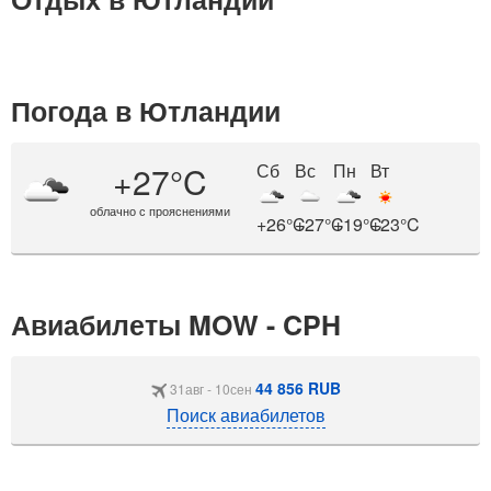
Погода в Ютландии
+27°C
Сб
Вс
Пн
Вт
облачно с прояснениями
+26°C
+27°C
+19°C
+23°C
Авиабилеты MOW - CPH
44 856 RUB
31авг - 10сен
Поиск авиабилетов