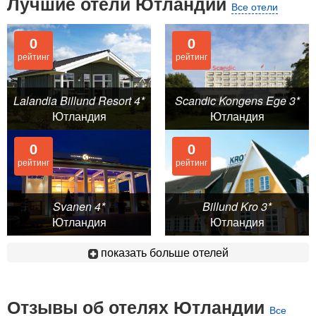
Лучшие отели Ютландии
Все отели
0
0
рейтинг
рейтинг
Lalandia Billund Resort 4*
Scandic Kongens Ege 3*
Ютландия
Ютландия
0
0
рейтинг
рейтинг
Svanen 4*
Billund Kro 3*
Ютландия
Ютландия
показать больше отелей
Отзывы об отелях Ютландии
Все