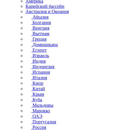
Америка
Карибский бассейн
Австралия и Океания
Абхазия
Болгария
Венгрия
Вьетнам
Греция
Доминикана
Египет
Израиль
Индия
Индонезия
Испания
Италия
Кипр
Китай
Крым
Куба
Мальдивы
Марокко
ОАЭ
Португалия
Россия