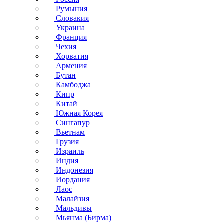
Румыния
Словакия
Украина
Франция
Чехия
Хорватия
Армения
Бутан
Камбоджа
Кипр
Китай
Южная Корея
Сингапур
Вьетнам
Грузия
Израиль
Индия
Индонезия
Иордания
Лаос
Малайзия
Мальдивы
Мьянма (Бирма)