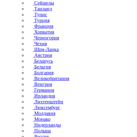
Сейшелы
Таиланд
Тунис
Турция
Франция
Хорватия
Черногория
Чехия
Шри-Ланка
Австрия
Беларусь
Бельгия
Болгария
Великобритания
Венгрия
Германия
Ирландия
Лихтенштейн
Люксембург
Молдавия
Монако
Нидерланды
Польша
Россия