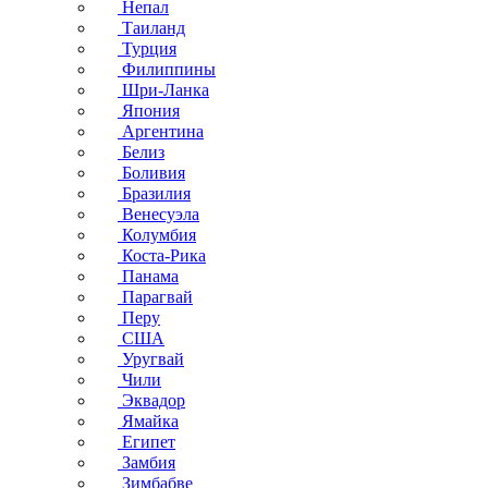
Непал
Таиланд
Турция
Филиппины
Шри-Ланка
Япония
Аргентина
Белиз
Боливия
Бразилия
Венесуэла
Колумбия
Коста-Рика
Панама
Парагвай
Перу
США
Уругвай
Чили
Эквадор
Ямайка
Египет
Замбия
Зимбабве