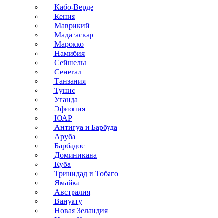
Кабо-Верде
Кения
Маврикий
Мадагаскар
Марокко
Намибия
Сейшелы
Сенегал
Танзания
Тунис
Уганда
Эфиопия
ЮАР
Антигуа и Барбуда
Аруба
Барбадос
Доминикана
Куба
Тринидад и Тобаго
Ямайка
Австралия
Вануату
Новая Зеландия