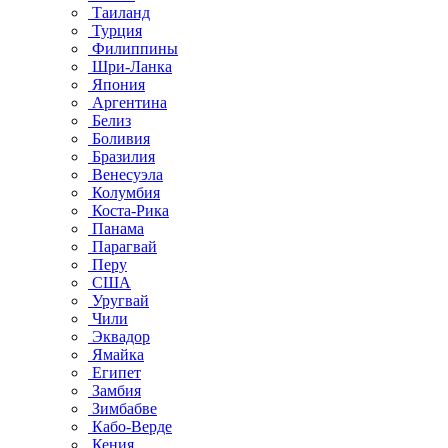
Таиланд
Турция
Филиппины
Шри-Ланка
Япония
Аргентина
Белиз
Боливия
Бразилия
Венесуэла
Колумбия
Коста-Рика
Панама
Парагвай
Перу
США
Уругвай
Чили
Эквадор
Ямайка
Египет
Замбия
Зимбабве
Кабо-Верде
Кения