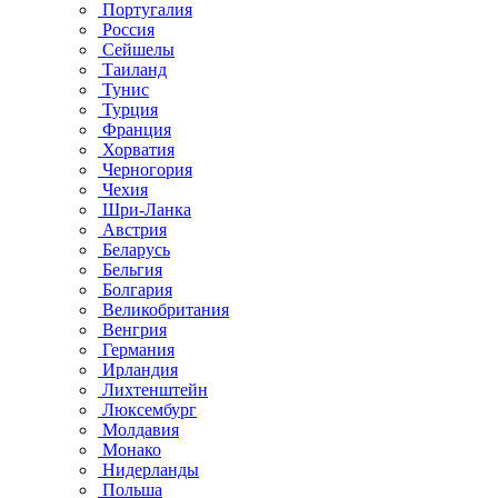
Португалия
Россия
Сейшелы
Таиланд
Тунис
Турция
Франция
Хорватия
Черногория
Чехия
Шри-Ланка
Австрия
Беларусь
Бельгия
Болгария
Великобритания
Венгрия
Германия
Ирландия
Лихтенштейн
Люксембург
Молдавия
Монако
Нидерланды
Польша