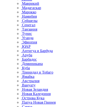
Маврикий
Мадагаскар
Марокко
Намибия
Сейшелы
Сенегал
Танзания
Тунис
Уганда
Эфиопия
ЮАР
Антигуа и Барбуда
Аруба
Барбадос
Доминикана
Куба
Тринидад и Тобаго
Ямайка
Австралия
Вануату
Новая Зеландия
Новая Каледония
Острова Кука
Папуа Новая Гвинея
Самоа