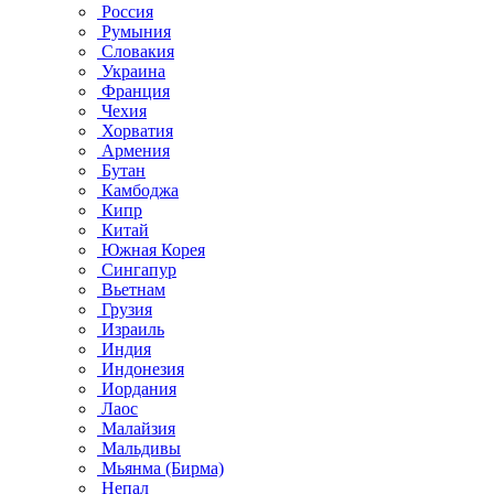
Россия
Румыния
Словакия
Украина
Франция
Чехия
Хорватия
Армения
Бутан
Камбоджа
Кипр
Китай
Южная Корея
Сингапур
Вьетнам
Грузия
Израиль
Индия
Индонезия
Иордания
Лаос
Малайзия
Мальдивы
Мьянма (Бирма)
Непал