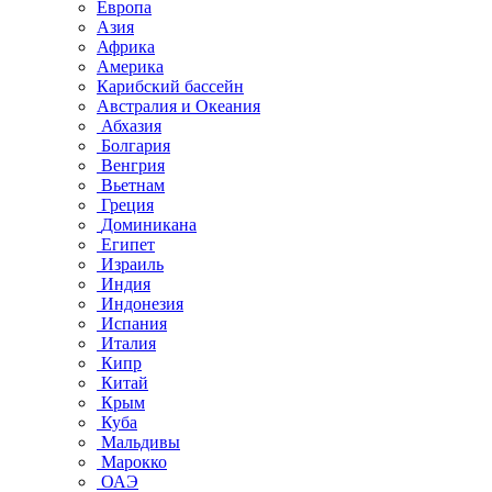
Европа
Азия
Африка
Америка
Карибский бассейн
Австралия и Океания
Абхазия
Болгария
Венгрия
Вьетнам
Греция
Доминикана
Египет
Израиль
Индия
Индонезия
Испания
Италия
Кипр
Китай
Крым
Куба
Мальдивы
Марокко
ОАЭ