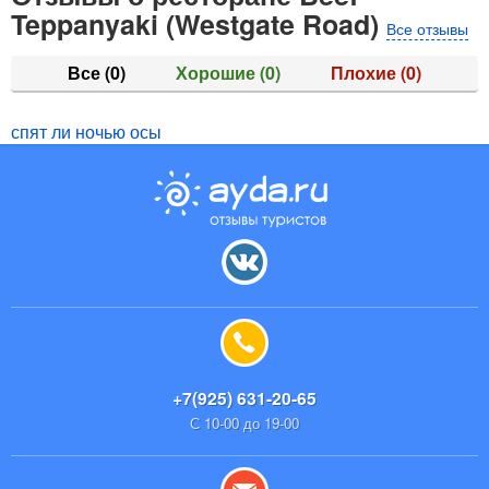
Teppanyaki (Westgate Road)
Все отзывы
Все
(0)
Хорошие
(0)
Плохие
(0)
спят ли ночью осы
+7(925) 631-20-65
С 10-00 до 19-00