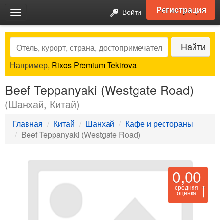
Регистрация
Войти
Toggle
navigation
Search
Найти
Например,
Rixos Premium Tekirova
Beef Teppanyaki (Westgate Road)
(Шанхай, Китай)
Главная
Китай
Шанхай
Кафе и рестораны
Beef Teppanyaki (Westgate Road)
0,00
средняя
оценка