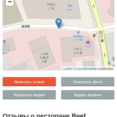
−
Leaflet
| ©
OpenStreetMap
contributors
Написать отзыв
Загрузить фото
Загрузить видео
Задать вопрос
Отзывы о ресторане Beef