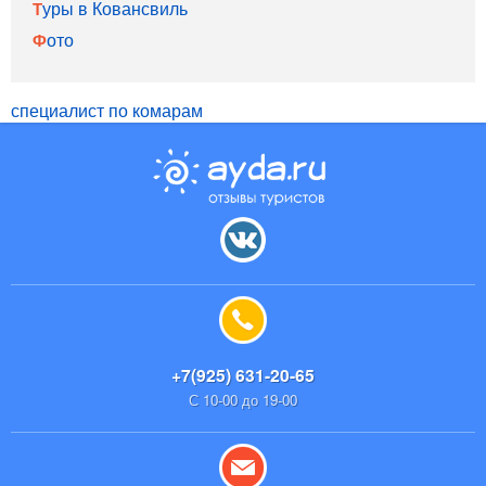
Туры в Ковансвиль
Фото
специалист по комарам
+7(925) 631-20-65
С 10-00 до 19-00