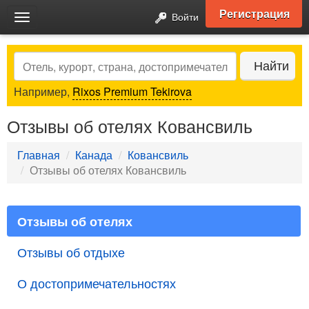
Регистрация
Войти
Toggle
navigation
Search
Найти
Например,
Rixos Premium Tekirova
Отзывы об отелях Ковансвиль
Главная
Канада
Ковансвиль
Отзывы об отелях Ковансвиль
Отзывы об отелях
Отзывы об отдыхе
О достопримечательностях