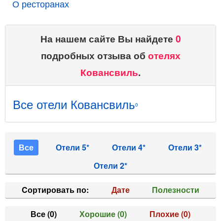
О ресторанах
На нашем сайте Вы найдете
0
подробных отзыва об
отелях
Ковансвиль
.
Все отели Ковансвиль
0
Все
Отели 5*
Отели 4*
Отели 3*
Отели 2*
Cортировать по:
Дате
Полезности
Все
(0)
Хорошие
(0)
Плохие
(0)