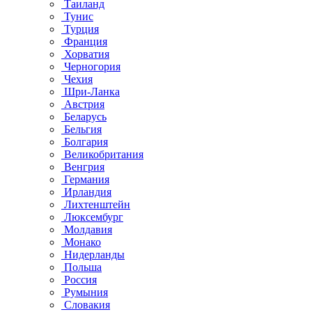
Таиланд
Тунис
Турция
Франция
Хорватия
Черногория
Чехия
Шри-Ланка
Австрия
Беларусь
Бельгия
Болгария
Великобритания
Венгрия
Германия
Ирландия
Лихтенштейн
Люксембург
Молдавия
Монако
Нидерланды
Польша
Россия
Румыния
Словакия