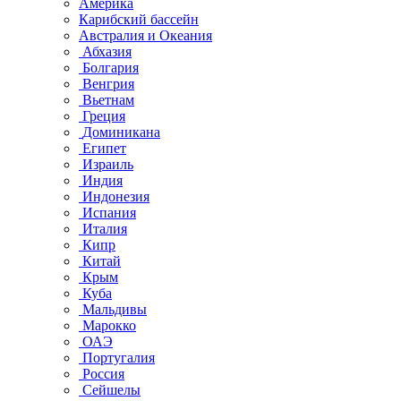
Америка
Карибский бассейн
Австралия и Океания
Абхазия
Болгария
Венгрия
Вьетнам
Греция
Доминикана
Египет
Израиль
Индия
Индонезия
Испания
Италия
Кипр
Китай
Крым
Куба
Мальдивы
Марокко
ОАЭ
Португалия
Россия
Сейшелы