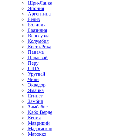
Шри-Ланка
Япония
Аргентина
Белиз
Боливия
Бразилия
Венесуэла
Колумбия
Коста-Рика
Панама
Парагвай
Перу
США
Уругвай
Чили
Эквадор
Ямайка
Египет
Замбия
Зимбабве
Кабо-Верде
Кения
Маврикий
Мадагаскар
Марокко