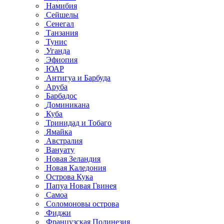
Намибия
Сейшелы
Сенегал
Танзания
Тунис
Уганда
Эфиопия
ЮАР
Антигуа и Барбуда
Аруба
Барбадос
Доминикана
Куба
Тринидад и Тобаго
Ямайка
Австралия
Вануату
Новая Зеландия
Новая Каледония
Острова Кука
Папуа Новая Гвинея
Самоа
Соломоновы острова
Фиджи
Французская Полинезия