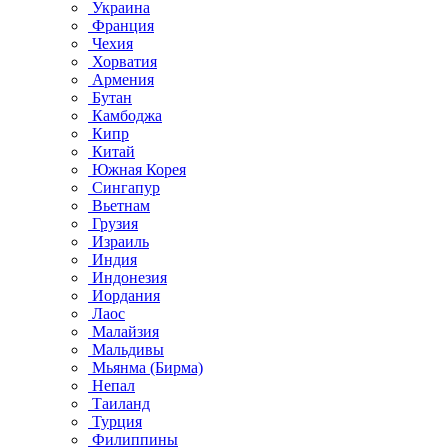
Украина
Франция
Чехия
Хорватия
Армения
Бутан
Камбоджа
Кипр
Китай
Южная Корея
Сингапур
Вьетнам
Грузия
Израиль
Индия
Индонезия
Иордания
Лаос
Малайзия
Мальдивы
Мьянма (Бирма)
Непал
Таиланд
Турция
Филиппины