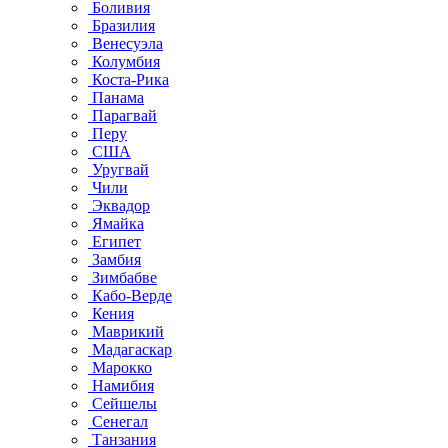
Боливия
Бразилия
Венесуэла
Колумбия
Коста-Рика
Панама
Парагвай
Перу
США
Уругвай
Чили
Эквадор
Ямайка
Египет
Замбия
Зимбабве
Кабо-Верде
Кения
Маврикий
Мадагаскар
Марокко
Намибия
Сейшелы
Сенегал
Танзания