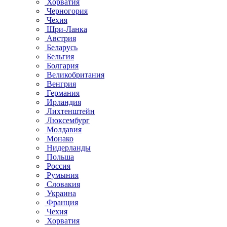
Хорватия
Черногория
Чехия
Шри-Ланка
Австрия
Беларусь
Бельгия
Болгария
Великобритания
Венгрия
Германия
Ирландия
Лихтенштейн
Люксембург
Молдавия
Монако
Нидерланды
Польша
Россия
Румыния
Словакия
Украина
Франция
Чехия
Хорватия