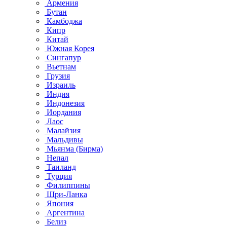
Армения
Бутан
Камбоджа
Кипр
Китай
Южная Корея
Сингапур
Вьетнам
Грузия
Израиль
Индия
Индонезия
Иордания
Лаос
Малайзия
Мальдивы
Мьянма (Бирма)
Непал
Таиланд
Турция
Филиппины
Шри-Ланка
Япония
Аргентина
Белиз