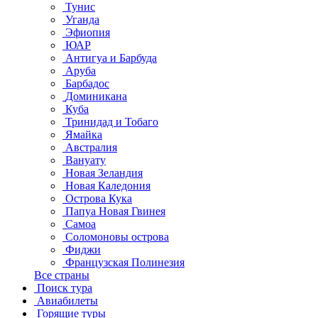
Тунис
Уганда
Эфиопия
ЮАР
Антигуа и Барбуда
Аруба
Барбадос
Доминикана
Куба
Тринидад и Тобаго
Ямайка
Австралия
Вануату
Новая Зеландия
Новая Каледония
Острова Кука
Папуа Новая Гвинея
Самоа
Соломоновы острова
Фиджи
Французская Полинезия
Все страны
Поиск тура
Авиабилеты
Горящие туры