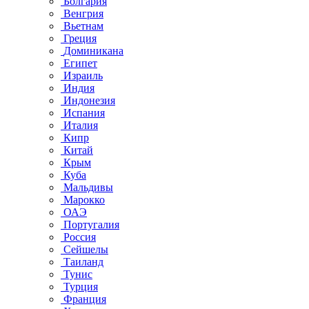
Болгария
Венгрия
Вьетнам
Греция
Доминикана
Египет
Израиль
Индия
Индонезия
Испания
Италия
Кипр
Китай
Крым
Куба
Мальдивы
Марокко
ОАЭ
Португалия
Россия
Сейшелы
Таиланд
Тунис
Турция
Франция