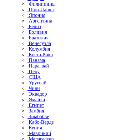
Филиппины
Шри-Ланка
Япония
Аргентина
Белиз
Боливия
Бразилия
Венесуэла
Колумбия
Коста-Рика
Панама
Парагвай
Перу
США
Уругвай
Чили
Эквадор
Ямайка
Египет
Замбия
Зимбабве
Кабо-Верде
Кения
Маврикий
Мадагаскар