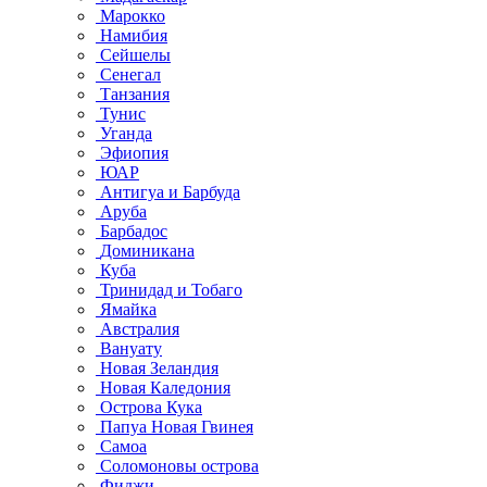
Марокко
Намибия
Сейшелы
Сенегал
Танзания
Тунис
Уганда
Эфиопия
ЮАР
Антигуа и Барбуда
Аруба
Барбадос
Доминикана
Куба
Тринидад и Тобаго
Ямайка
Австралия
Вануату
Новая Зеландия
Новая Каледония
Острова Кука
Папуа Новая Гвинея
Самоа
Соломоновы острова
Фиджи