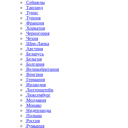
Сейшелы
Таиланд
Тунис
Турция
Франция
Хорватия
Черногория
Чехия
Шри-Ланка
Австрия
Беларусь
Бельгия
Болгария
Великобритания
Венгрия
Германия
Ирландия
Лихтенштейн
Люксембург
Молдавия
Монако
Нидерланды
Польша
Россия
Румыния