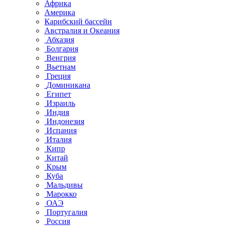
Африка
Америка
Карибский бассейн
Австралия и Океания
Абхазия
Болгария
Венгрия
Вьетнам
Греция
Доминикана
Египет
Израиль
Индия
Индонезия
Испания
Италия
Кипр
Китай
Крым
Куба
Мальдивы
Марокко
ОАЭ
Португалия
Россия