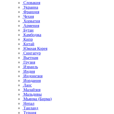
Словакия
Украина
Франция
Чехия
Хорватия
Армения
Бутан
Камбоджа
Кипр
Китай
Южная Корея
Сингапур
Вьетнам
Грузия
Израиль
Индия
Индонезия
Иордания
Лаос
Малайзия
Мальдивы
Мьянма (Бирма)
Непал
Таиланд
Турция