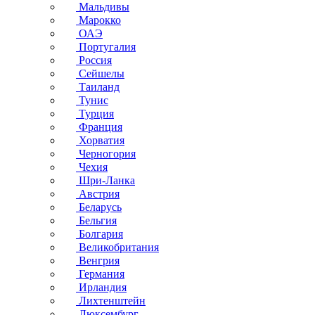
Мальдивы
Марокко
ОАЭ
Португалия
Россия
Сейшелы
Таиланд
Тунис
Турция
Франция
Хорватия
Черногория
Чехия
Шри-Ланка
Австрия
Беларусь
Бельгия
Болгария
Великобритания
Венгрия
Германия
Ирландия
Лихтенштейн
Люксембург