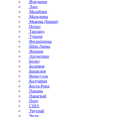
Иордания
Лаос
Малайзия
Мальдивы
Мьянма (Бирма)
Непал
Таиланд
Турция
Филиппины
Шри-Ланка
Япония
Аргентина
Белиз
Боливия
Бразилия
Венесуэла
Колумбия
Коста-Рика
Панама
Парагвай
Перу
США
Уругвай
Чили