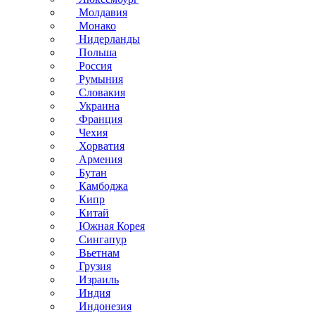
Молдавия
Монако
Нидерланды
Польша
Россия
Румыния
Словакия
Украина
Франция
Чехия
Хорватия
Армения
Бутан
Камбоджа
Кипр
Китай
Южная Корея
Сингапур
Вьетнам
Грузия
Израиль
Индия
Индонезия