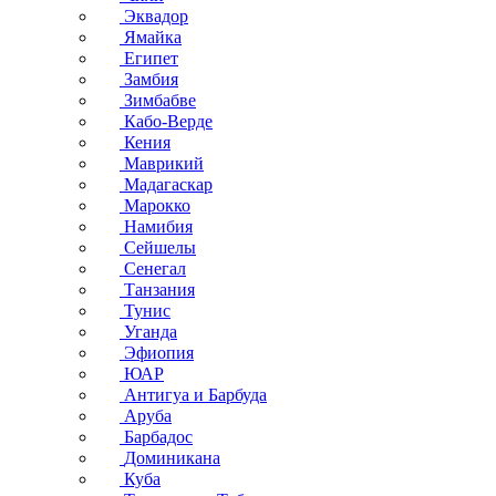
Эквадор
Ямайка
Египет
Замбия
Зимбабве
Кабо-Верде
Кения
Маврикий
Мадагаскар
Марокко
Намибия
Сейшелы
Сенегал
Танзания
Тунис
Уганда
Эфиопия
ЮАР
Антигуа и Барбуда
Аруба
Барбадос
Доминикана
Куба