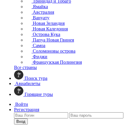
Тринидад и Тобаго
Ямайка
Австралия
Вануату
Новая Зеландия
Новая Каледония
Острова Кука
Папуа Новая Гвинея
Самоа
Соломоновы острова
Фиджи
Французская Полинезия
Все страны
Поиск тура
Авиабилеты
Горящие туры
Войти
Регистрация
Вход