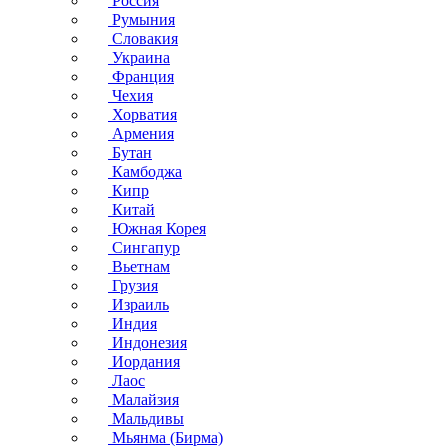
Россия
Румыния
Словакия
Украина
Франция
Чехия
Хорватия
Армения
Бутан
Камбоджа
Кипр
Китай
Южная Корея
Сингапур
Вьетнам
Грузия
Израиль
Индия
Индонезия
Иордания
Лаос
Малайзия
Мальдивы
Мьянма (Бирма)