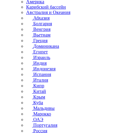
Америка
Карибский бассейн
Австралия и Океания
Абхазия
Болгария
Венгрия
Вьетнам
Греция
Доминикана
Египет
Израиль
Индия
Индонезия
Испания
Италия
Кипр
Китай
Крым
Куба
Мальдивы
Марокко
ОАЭ
Португалия
Россия