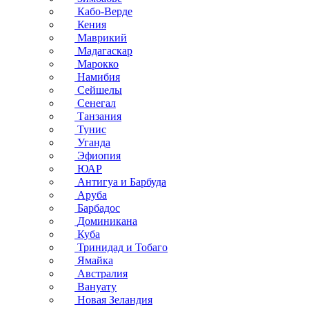
Кабо-Верде
Кения
Маврикий
Мадагаскар
Марокко
Намибия
Сейшелы
Сенегал
Танзания
Тунис
Уганда
Эфиопия
ЮАР
Антигуа и Барбуда
Аруба
Барбадос
Доминикана
Куба
Тринидад и Тобаго
Ямайка
Австралия
Вануату
Новая Зеландия