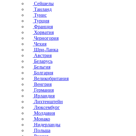
Сейшелы
Таиланд
Тунис
Турция
Франция
Хорватия
Черногория
Чехия
Шри-Ланка
Австрия
Беларусь
Бельгия
Болгария
Великобритания
Венгрия
Германия
Ирландия
Лихтенштейн
Люксембург
Молдавия
Монако
Нидерланды
Польша