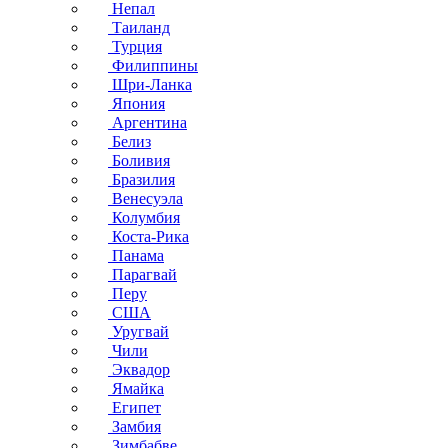
Непал
Таиланд
Турция
Филиппины
Шри-Ланка
Япония
Аргентина
Белиз
Боливия
Бразилия
Венесуэла
Колумбия
Коста-Рика
Панама
Парагвай
Перу
США
Уругвай
Чили
Эквадор
Ямайка
Египет
Замбия
Зимбабве