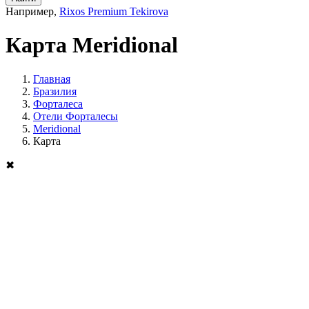
Например,
Rixos Premium Tekirova
Карта Meridional
Главная
Бразилия
Форталеса
Отели Форталесы
Meridional
Карта
✖