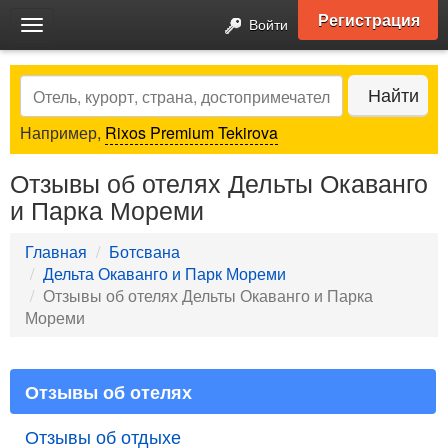
Регистрация
Войти
Toggle
navigation
Search
Найти
Например,
Rixos Premium Tekirova
Отзывы об отелях Дельты Окаванго
и Парка Мореми
Главная
Ботсвана
Дельта Окаванго и Парк Мореми
Отзывы об отелях Дельты Окаванго и Парка
Мореми
Отзывы об отелях
Отзывы об отдыхе