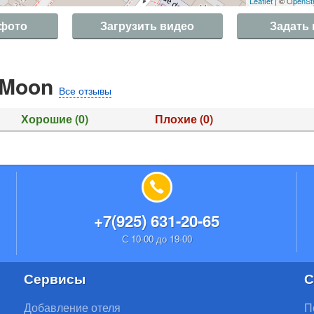
Leaflet
| ©
OpenSt
 фото
Загрузить видео
Задать
 Moon
Все отзывы
Хорошие
(0)
Плохие
(0)
+7(925) 631-20-65
С 10-00 до 19-00
Сервисы
С
Добавление отеля
П