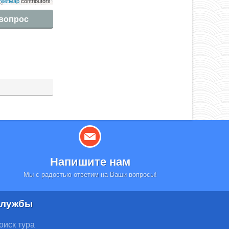
reetMap
contributors
 вопрос
Напишите нам
Мы с радостью ответим на Ваши вопросы!
лужбы
оиск тура