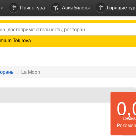
Поиск тура
Авиабилеты
Горящие ту
mium Tekirova
тораны
La Moon
0,
средня
Рекомен