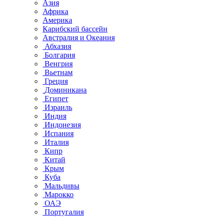
Азия
Африка
Америка
Карибский бассейн
Австралия и Океания
Абхазия
Болгария
Венгрия
Вьетнам
Греция
Доминикана
Египет
Израиль
Индия
Индонезия
Испания
Италия
Кипр
Китай
Крым
Куба
Мальдивы
Марокко
ОАЭ
Португалия