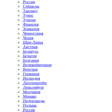
Россия
Сейшелы
Таиланд
Тунис
Турция
Франция
Хорватия
Черногория
Чехия
Шри-Ланка
Австрия
Беларусь
Бельгия
Болгария
Великобритания
Венгрия
Германия
Ирландия
Лихтенштейн
Люксембург
Молдавия
Монако
Нидерланды
Польша
Россия