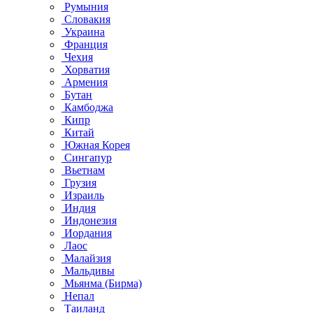
Румыния
Словакия
Украина
Франция
Чехия
Хорватия
Армения
Бутан
Камбоджа
Кипр
Китай
Южная Корея
Сингапур
Вьетнам
Грузия
Израиль
Индия
Индонезия
Иордания
Лаос
Малайзия
Мальдивы
Мьянма (Бирма)
Непал
Таиланд