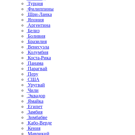
Турция
Филиппины
Шри-Ланка
Япония
Аргентина
Белиз
Боливия
Бразилия
Венесуэла
Колумбия
Коста-Рика
Панама
Парагвай
Перу
США
Уругвай
Чили
Эквадор
Ямайка
Египет
Замбия
Зимбабве
Кабо-Верде
Кения
Маврикий