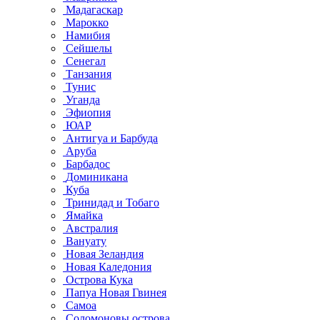
Мадагаскар
Марокко
Намибия
Сейшелы
Сенегал
Танзания
Тунис
Уганда
Эфиопия
ЮАР
Антигуа и Барбуда
Аруба
Барбадос
Доминикана
Куба
Тринидад и Тобаго
Ямайка
Австралия
Вануату
Новая Зеландия
Новая Каледония
Острова Кука
Папуа Новая Гвинея
Самоа
Соломоновы острова