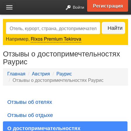
Регистрация
Войти
Toggle
navigation
Search
Найти
Например,
Rixos Premium Tekirova
Отзывы о достопримечтельностях
Раурис
Главная
Австрия
Раурис
Отзывы о достопримечтельностях Раурис
Отзывы об отелях
Отзывы об отдыхе
О достопримечательностях