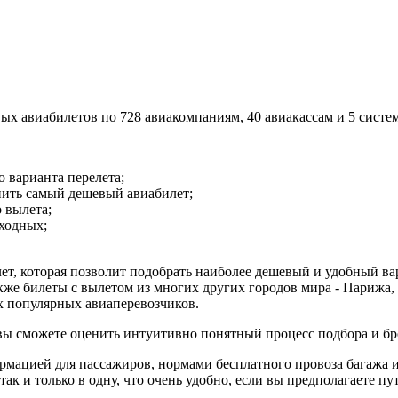
х авиабилетов по 728 авиакомпаниям, 40 авиакассам и 5 систе
 варианта перелета;
пить самый дешевый авиабилет;
 вылета;
ыходных;
лет, которая позволит подобрать наиболее дешевый и удобный в
кже билеты с вылетом из многих других городов мира - Парижа, 
ех популярных авиаперевозчиков.
 вы сможете оценить интуитивно понятный процесс подбора и б
ормацией для пассажиров, нормами бесплатного провоза багажа 
ак и только в одну, что очень удобно, если вы предполагаете пу