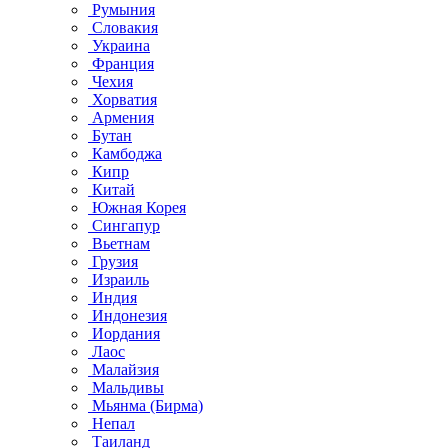
Румыния
Словакия
Украина
Франция
Чехия
Хорватия
Армения
Бутан
Камбоджа
Кипр
Китай
Южная Корея
Сингапур
Вьетнам
Грузия
Израиль
Индия
Индонезия
Иордания
Лаос
Малайзия
Мальдивы
Мьянма (Бирма)
Непал
Таиланд