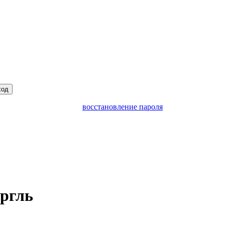
ход
восстановление пароля
ргль