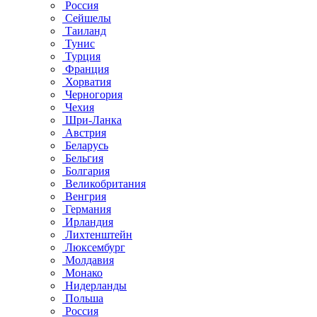
Россия
Сейшелы
Таиланд
Тунис
Турция
Франция
Хорватия
Черногория
Чехия
Шри-Ланка
Австрия
Беларусь
Бельгия
Болгария
Великобритания
Венгрия
Германия
Ирландия
Лихтенштейн
Люксембург
Молдавия
Монако
Нидерланды
Польша
Россия