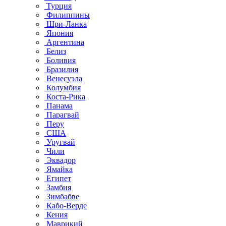
Турция
Филиппины
Шри-Ланка
Япония
Аргентина
Белиз
Боливия
Бразилия
Венесуэла
Колумбия
Коста-Рика
Панама
Парагвай
Перу
США
Уругвай
Чили
Эквадор
Ямайка
Египет
Замбия
Зимбабве
Кабо-Верде
Кения
Маврикий