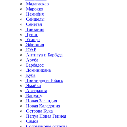
Мадагаскар
Марокко
Намибия
Сейшелы
Сенегал
Танзания
Тунис
Уганда
Эфиопия
ЮАР
Антигуа и Барбуда
Аруба
Барбадос
Доминикана
Куба
Тринидад и Тобаго
Ямайка
Австралия
Вануату
Новая Зеландия
Новая Каледония
Острова Кука
Папуа Новая Гвинея
Самоа
Соломоновы острова