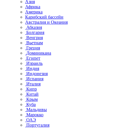
Азия
Африка
Америка
Карибский бассейн
Австралия и Океания
Абхазия
Болгария
Венгрия
Вьетнам
Греция
Доминикана
Египет
Израиль
Индия
Индонезия
Испания
Италия
Кипр
Китай
Крым
Куба
Мальдивы
Марокко
ОАЭ
Португалия