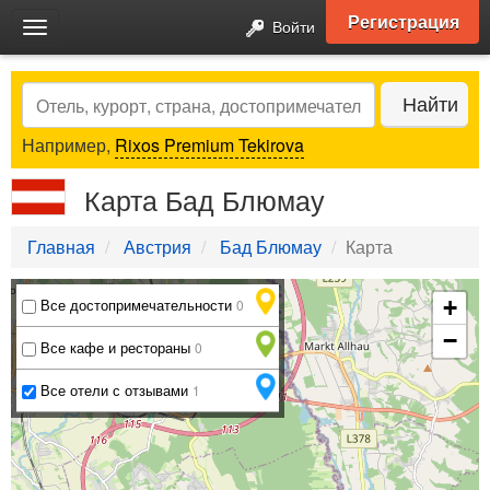
Регистрация
Войти
Toggle
navigation
Search
Найти
Например,
Rixos Premium Tekirova
Карта Бад Блюмау
Главная
Австрия
Бад Блюмау
Карта
Все достопримечательности
+
0
−
Все кафе и рестораны
0
Все отели с отзывами
1