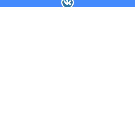
✖
✖
+7(925) 631-20-65
С 10-00 до 19-00
Напишите нам
Мы с радостью ответим на Ваши вопросы!
О нас
Контакты
Политика конфиденциальности