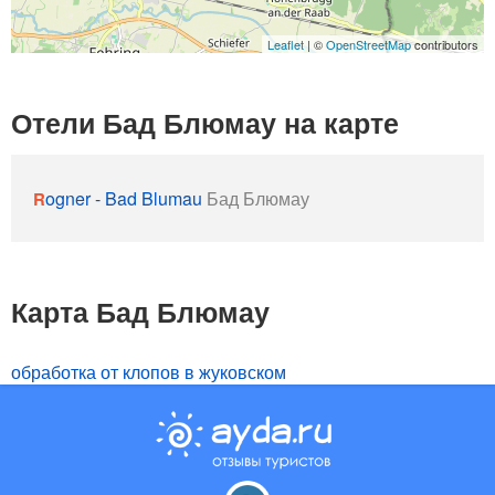
Leaflet
| ©
OpenStreetMap
contributors
Отели Бад Блюмау на карте
Rogner - Bad Blumau
Бад Блюмау
Карта Бад Блюмау
обработка от клопов в жуковском